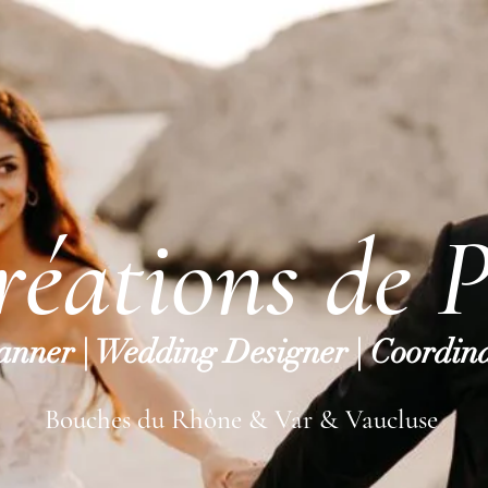
réations de P
nner | Wedding Designer | Coordina
Bouches du Rhône & Var & Vaucluse