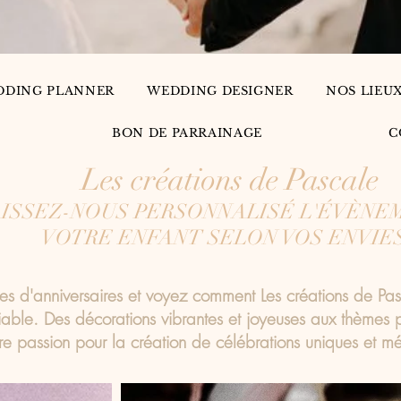
DDING PLANNER
WEDDING DESIGNER
NOS LIEU
BON DE PARRAINAGE
C
Les créations de Pascale
ISSEZ-NOUS PERSONNALISÉ L'ÉVÈNE
VOTRE ENFANT SELON
VOS ENVIES
es d'anniversaires et voyez comment Les créations de Pas
iable. Des décorations vibrantes et joyeuses aux thèmes
tre passion pour la création de célébrations uniques et 