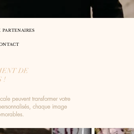
X PARTENAIRES
ONTACT
MENT DE
 !
cale peuvent transformer votre
 personnalisés, chaque image
mémorables.