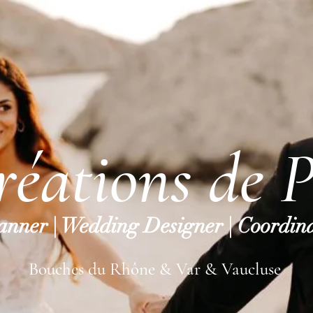
réations de P
nner | Wedding Designer | Coordina
Bouches du Rhône & Var & Vaucluse