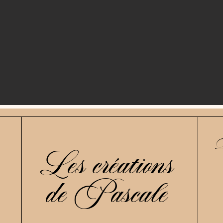
S
Les créations
de Pascale