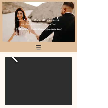
Les Créations de Pascale
Bouches du Rhône & Var & Vaucluse
Wedding Planner | Wedding Designer | Coordination jour J